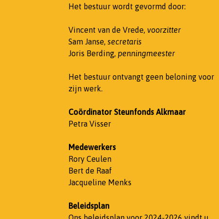
Het bestuur wordt gevormd door:
Vincent van de Vrede,
voorzitter
Sam Janse,
secretaris
Joris Berding,
penningmeester
Het bestuur ontvangt geen beloning voor
zijn werk.
Coördinator Steunfonds Alkmaar
Petra Visser
Medewerkers
Rory Ceulen
Bert de Raaf
Jacqueline Menks
Beleidsplan
Ons beleidsplan voor 2024-2026 vindt u