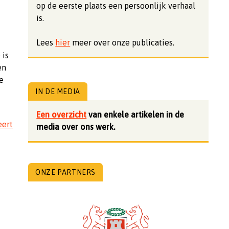
op de eerste plaats een persoonlijk verhaal
is.
Lees
hier
meer over onze publicaties.
 is
en
e
IN DE MEDIA
Een overzicht
van enkele artikelen in de
eert
media over ons werk.
ONZE PARTNERS