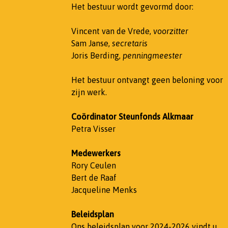
Het bestuur wordt gevormd door:
Vincent van de Vrede,
voorzitter
Sam Janse,
secretaris
Joris Berding,
penningmeester
Het bestuur ontvangt geen beloning voor
zijn werk.
Coördinator Steunfonds Alkmaar
Petra Visser
Medewerkers
Rory Ceulen
Bert de Raaf
Jacqueline Menks
Beleidsplan
Ons beleidsplan voor 2024-2026 vindt u