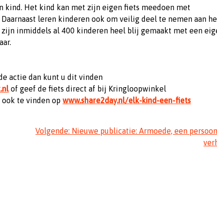
n kind. Het kind kan met zijn eigen fiets meedoen met
. Daarnaast leren kinderen ook om veilig deel te nemen aan he
n zijn inmiddels al 400 kinderen heel blij gemaakt met een ei
aar.
de actie dan kunt u dit vinden
.nl
of geef de fiets direct af bij Kringloopwinkel
is ook te vinden op
www.share2day.nl/elk-kind-een-fiets
Volgende:
Nieuwe publicatie: Armoede, een persoon
ver