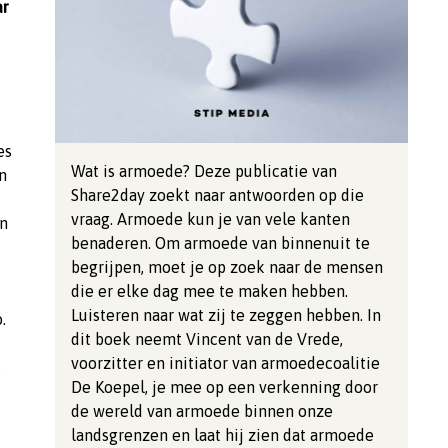
ar
es
Wat is armoede? Deze publicatie van
n
Share2day zoekt naar antwoorden op die
vraag. Armoede kun je van vele kanten
en
benaderen. Om armoede van binnenuit te
begrijpen, moet je op zoek naar de mensen
die er elke dag mee te maken hebben.
Luisteren naar wat zij te zeggen hebben. In
.
dit boek neemt Vincent van de Vrede,
i
voorzitter en initiator van armoedecoalitie
e
De Koepel, je mee op een verkenning door
de wereld van armoede binnen onze
landsgrenzen en laat hij zien dat armoede