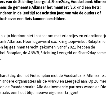
s van de Stichting Leergeld, Share2day, Voedselbank Alkma
ens de gemeente Alkmaar het manifest ‘Elk kind een fiets!
deren in de leeftijd tot achttien jaar, van wie de ouders of
toch over een fiets kunnen beschikken.
n zijn hierdoor niet in staat om met vriendjes en vriendinnetj
lbank Alkmaar, Heerhugowaard e.o., Kringloopwinkel Rataplan e
sen bij gezinnen terecht gekomen. Vanaf 2021 hebben de
kel Rataplan, de ANWB, Stichting Leergeld en Share2day sam
.
 Share2day, die het Fietsenplan met de Voedselbank Alkmaar e.o
n andere organisaties als de ANWB en Leergeld aan. Op 20 me
op de Paardenmarkt. Alle deelnemende partners waren er. Di
 straks een heel blije nieuwe eigenaar krijgen!