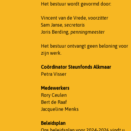
Het bestuur wordt gevormd door:
Vincent van de Vrede,
voorzitter
Sam Janse,
secretaris
Joris Berding,
penningmeester
Het bestuur ontvangt geen beloning voor
zijn werk.
Coördinator Steunfonds Alkmaar
Petra Visser
Medewerkers
Rory Ceulen
Bert de Raaf
Jacqueline Menks
Beleidsplan
Ons beleidsplan voor 2024-2026 vindt u