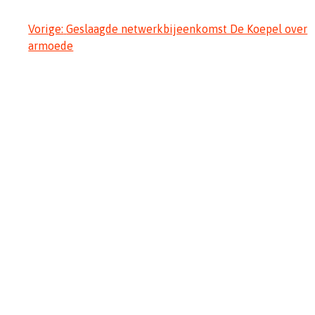
Bericht
Vorige:
Geslaagde netwerkbijeenkomst De Koepel over
armoede
navigatie