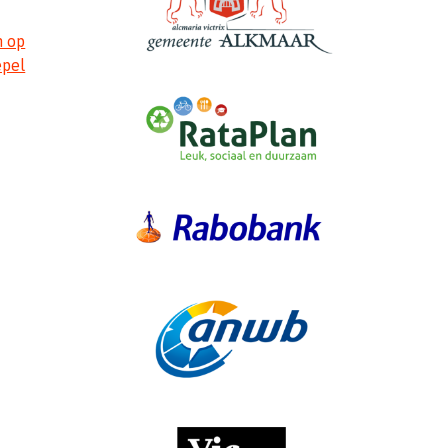
n op
epel